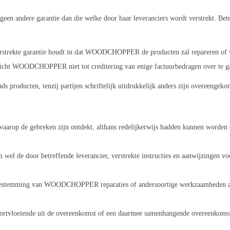
dere garantie dan die welke door haar leveranciers wordt verstrekt. Betref
ekte garantie houdt in dat WOODCHOPPER de producten zal repareren of ver
plicht WOODCHOPPER niet tot creditering van enige factuurbedragen over te g
ducten, tenzij partijen schriftelijk uitdrukkelijk anders zijn overeengeko
op de gebreken zijn ontdekt, althans redelijkerwijs hadden kunnen worden ont
l de door betreffende leverancier, verstrekte instructies en aanwijzingen vo
ke toestemming van WOODCHOPPER reparaties of andersoortige werkzaamheden aa
ng, voortvloeiende uit de overeenkomst of een daarmee samenhangende overeen