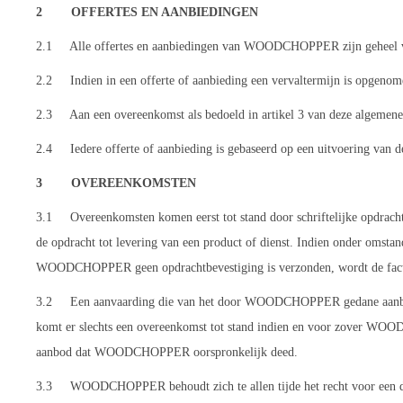
2 OFFERTES EN AANBIEDINGEN
2.1 Alle offertes en aanbiedingen van WOODCHOPPER zijn geheel 
2.2 Indien in een offerte of aanbieding een vervaltermijn is opgeno
2.3 Aan een overeenkomst als bedoeld in artikel 3 van deze algemene vo
2.4 Iedere offerte of aanbieding is gebaseerd op een uitvoering van
3 OVEREENKOMSTEN
3.1 Overeenkomsten komen eerst tot stand door schriftelijke opdrac
de opdracht tot levering van een product of dienst. Indien onder omst
WOODCHOPPER geen opdrachtbevestiging is verzonden, wordt de fact
3.2 Een aanvaarding die van het door WOODCHOPPER gedane aanbod a
komt er slechts een overeenkomst tot stand indien en voor zover WOODC
aanbod dat WOODCHOPPER oorspronkelijk deed.
3.3 WOODCHOPPER behoudt zich te allen tijde het recht voor een door 