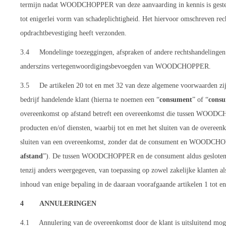
termijn nadat WOODCHOPPER van deze aanvaarding in kennis is geste
tot enigerlei vorm van schadeplichtigheid. Het hiervoor omschreven r
opdrachtbevestiging heeft verzonden.
3.4 Mondelinge toezeggingen, afspraken of andere rechtshandelingen 
anderszins vertegenwoordigingsbevoegden van WOODCHOPPER.
3.5 De artikelen 20 tot en met 32 van deze algemene voorwaarden zi
bedrijf handelende klant (hierna te noemen een “
consument
” of “
cons
overeenkomst op afstand betreft een overeenkomst die tussen WOODCH
producten en/of diensten, waarbij tot en met het sluiten van de overe
sluiten van een overeenkomst, zonder dat de consument en WOODCHOPPE
afstand
”). De tussen WOODCHOPPER en de consument aldus gesloten 
tenzij anders weergegeven, van toepassing op zowel zakelijke klanten al
inhoud van enige bepaling in de daaraan voorafgaande artikelen 1 tot e
4 ANNULERINGEN
4.1 Annulering van de overeenkomst door de klant is uitsluitend 