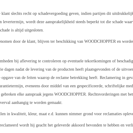
lant slechts recht op schadevergoeding geven, indien partijen dit uitdrukkelij
levertermijn, wordt deze aansprakelijkheid steeds beperkt tot die schade
hade is altijd uitgesloten.
jn afgenomen door de klant, blijven ter beschikking van WOODCHOPPER en 
mheden bij aflevering te controleren op eventuele tekortkomingen of beschadi
drie dagen nadat de levering van de producten heeft plaatsgevonden of de uitvo
ave van de feiten waarop de reclame betrekking heeft. Reclamering in geval
rantietermijn, eveneens door middel van een gespecificeerde, schriftelijke mede
nde gebreken elke aanspraak jegens WOODCHOPPER. Rechtsvorderingen met bet
n verval aanhangig te worden gemaakt.
len in kwaliteit, kleur, maat e.d. kunnen nimmer grond voor reclamaties oplev
reclameerd wordt hij geacht het geleverde akkoord bevonden te hebben en verli