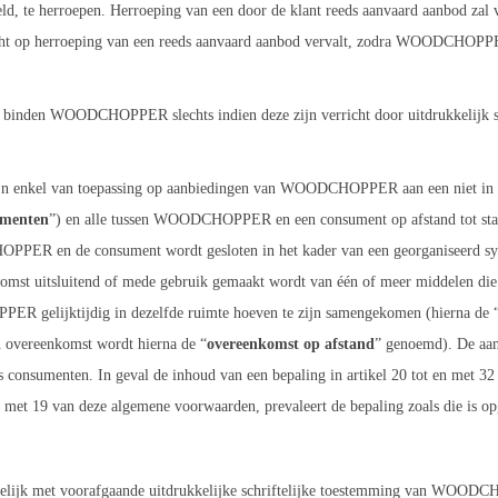
ld, te herroepen. Herroeping van een door de klant reeds aanvaard aanbod
echt op herroeping van een reeds aanvaard aanbod vervalt, zodra WOODCHOPPER
binden WOODCHOPPER slechts indien deze zijn verricht door uitdrukkelijk sc
jn enkel van toepassing op aanbiedingen van WOODCHOPPER aan een niet in d
umenten
”) en alle tussen WOODCHOPPER en een consument op afstand tot st
OPPER en de consument wordt gesloten in het kader van een georganiseerd sy
enkomst uitsluitend of mede gebruik gemaakt wordt van één of meer middelen di
R gelijktijdig in dezelfde ruimte hoeven te zijn samengekomen (hierna de 
overeenkomst wordt hierna de “
overeenkomst op afstand
” genoemd). De aan 
s consumenten. In geval de inhoud van een bepaling in artikel 20 tot en met 32 
n met 19 van deze algemene voorwaarden, prevaleert de bepaling zoals die is op
mogelijk met voorafgaande uitdrukkelijke schriftelijke toestemming van