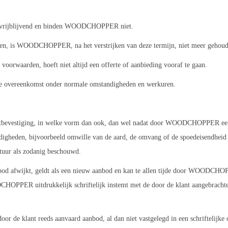
vrijblijvend en binden WOODCHOPPER niet.
men, is WOODCHOPPER, na het verstrijken van deze termijn, niet meer gehoud
orwaarden, hoeft niet altijd een offerte of aanbieding vooraf te gaan.
 de overeenkomst onder normale omstandigheden en werkuren.
htbevestiging, in welke vorm dan ook, dan wel nadat door WOODCHOPPER een 
andigheden, bijvoorbeeld omwille van de aard, de omvang of de spoedeisendheid
uur als zodanig beschouwd.
fwijkt, geldt als een nieuw aanbod en kan te allen tijde door WOODCHOP
HOPPER uitdrukkelijk schriftelijk instemt met de door de klant aangebrachte
de klant reeds aanvaard aanbod, al dan niet vastgelegd in een schriftelijke 