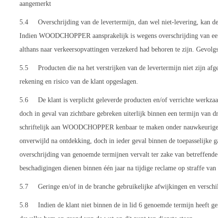
aangemerkt
5.4 Overschrijding van de levertermijn, dan wel niet-levering, kan de k
Indien WOODCHOPPER aansprakelijk is wegens overschrijding van een 
althans naar verkeersopvattingen verzekerd had behoren te zijn. Gevolgsc
5.5 Producten die na het verstrijken van de levertermijn niet zi
rekening en risico van de klant opgeslagen.
5.6 De klant is verplicht geleverde producten en/of verrichte werkzaa
doch in geval van zichtbare gebreken uiterlijk binnen een termijn van 
schriftelijk aan WOODCHOPPER kenbaar te maken onder nauwkeurige opg
onverwijld na ontdekking, doch in ieder geval binnen de toepasselijke ga
overschrijding van genoemde termijnen vervalt ter zake van betreffe
beschadigingen dienen binnen één jaar na tijdige reclame op straffe va
5.7 Geringe en/of in de branche gebruikelijke afwijkingen en verschil
5.8 Indien de klant niet binnen de in lid 6 genoemde termijn heeft ge