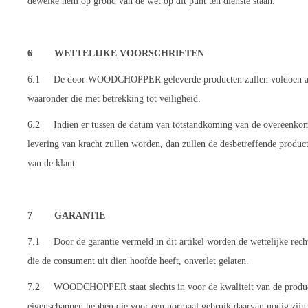
dewelke hem op grond van de wet op dit punt ten dienste staan.
6 WETTELIJKE VOORSCHRIFTEN
6.1 De door WOODCHOPPER geleverde producten zullen voldoen aan de
waaronder die met betrekking tot veiligheid.
6.2 Indien er tussen de datum van totstandkoming van de overeenkomst 
levering van kracht zullen worden, dan zullen de desbetreffende produc
van de klant.
7 GARANTIE
7.1 Door de garantie vermeld in dit artikel worden de wettelijke rech
die de consument uit dien hoofde heeft, onverlet gelaten.
7.2 WOODCHOPPER staat slechts in voor de kwaliteit van de producten 
eigenschappen hebben die voor een normaal gebruik daarvan nodig zijn