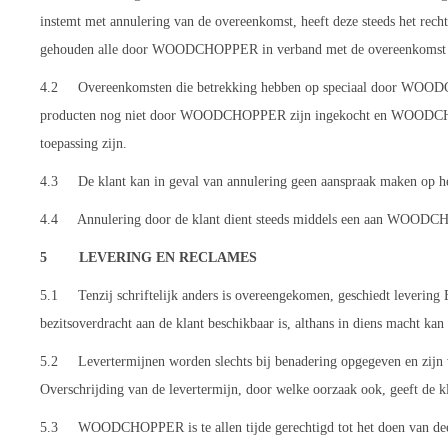
instemt met annulering van de overeenkomst, heeft deze steeds het rech
gehouden alle door WOODCHOPPER in verband met de overeenkomst r
4.2 Overeenkomsten die betrekking hebben op speciaal door WOODCHOP
producten nog niet door WOODCHOPPER zijn ingekocht en WOODCHOPPER
toepassing zijn.
4.3 De klant kan in geval van annulering geen aanspraak maken op
4.4 Annulering door de klant dient steeds middels een aan WOODCHO
5 LEVERING EN RECLAMES
5.1 Tenzij schriftelijk anders is overeengekomen, geschiedt levering E
bezitsoverdracht aan de klant beschikbaar is, althans in diens macht ka
5.2 Levertermijnen worden slechts bij benadering opgegeven en zijn v
Overschrijding van de levertermijn, door welke oorzaak ook, geeft de k
5.3 WOODCHOPPER is te allen tijde gerechtigd tot het doen van deelle