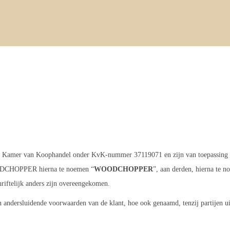
Kamer van Koophandel onder KvK-nummer 37119071 en zijn van toepassing op 
OODCHOPPER hierna te noemen “
WOODCHOPPER
”, aan derden, hierna te n
chriftelijk anders zijn overeengekomen.
dersluidende voorwaarden van de klant, hoe ook genaamd, tenzij partijen uitdr