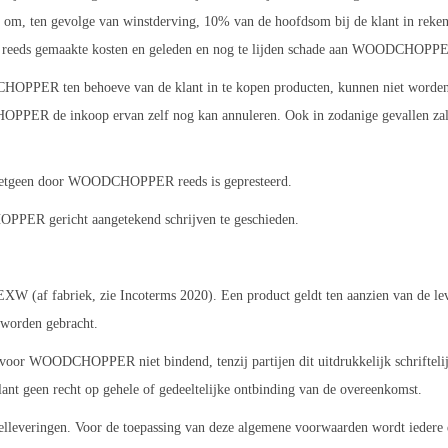
t om, ten gevolge van winstderving, 10% van de hoofdsom bij de klant in rekeni
eeds gemaakte kosten en geleden en nog te lijden schade aan WOODCHOPPE
PER ten behoeve van de klant in te kopen producten, kunnen niet worden g
 de inkoop ervan zelf nog kan annuleren. Ook in zodanige gevallen zal he
 hetgeen door WOODCHOPPER reeds is gepresteerd.
PPER gericht aangetekend schrijven te geschieden.
XW (af fabriek, zie Incoterms 2020). Een product geldt ten aanzien van de lev
n worden gebracht.
oor WOODCHOPPER niet bindend, tenzij partijen dit uitdrukkelijk schrifteli
lant geen recht op gehele of gedeeltelijke ontbinding van de overeenkomst.
veringen. Voor de toepassing van deze algemene voorwaarden wordt iedere dee