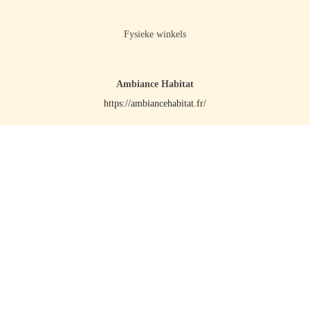
Fysieke winkels
Ambiance Habitat
https://ambiancehabitat.fr/
Online & Fysieke winkel
Braainest
https://www.braainest.be